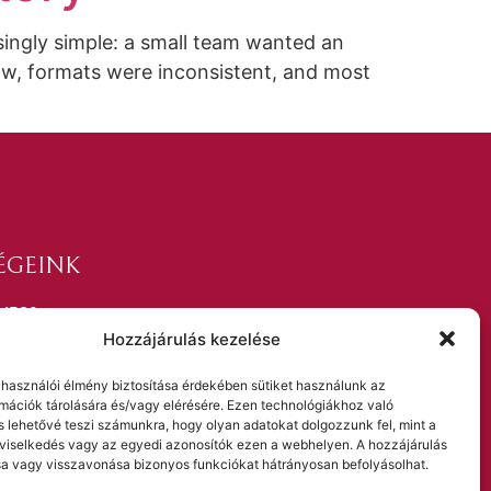
isingly simple: a small team wanted an
low, formats were inconsistent, and most
ÉGEINK
 4520
Hozzájárulás kezelése
drporpaczy.hu
unkácsy Mihály utca 10. A. lph.
elhasználói élmény biztosítása érdekében sütiket használunk az
mációk tárolására és/vagy elérésére. Ezen technológiákhoz való
s lehetővé teszi számunkra, hogy olyan adatokat dolgozzunk fel, mint a
viselkedés vagy az egyedi azonosítók ezen a webhelyen. A hozzájárulás
 vagy visszavonása bizonyos funkciókat hátrányosan befolyásolhat.