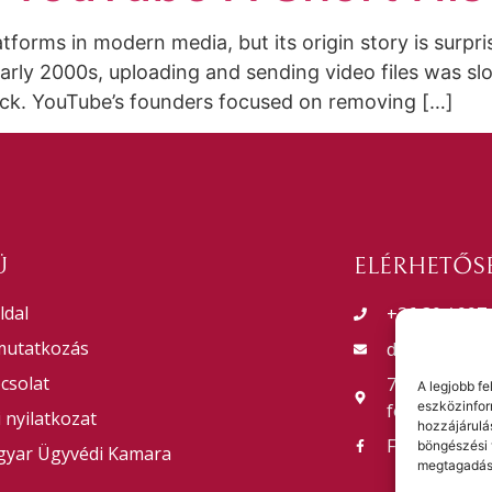
atforms in modern media, but its origin story is surpr
 early 2000s, uploading and sending video files was s
ack. YouTube’s founders focused on removing […]
Ü
ELÉRHETŐS
ldal
+36 30 / 997
utatkozás
drporpaczy@
csolat
7621 Pécs, M
A legjobb f
eszközinfor
földszint 1.
i nyilatkozat
hozzájárulá
Facebook
böngészési 
yar Ügyvédi Kamara
megtagadása