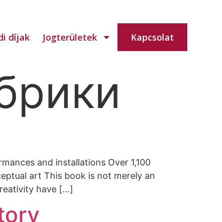
i díjak
Jogterületek
Kapcsolat
убрики
mances and installations Over 1,100
eptual art This book is not merely an
reativity have […]
tory