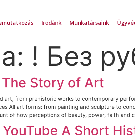
emutatkozás
Irodánk
Munkatársaink
Ügyvéd
ia:
! Без р
The Story of Art
 art, from prehistoric works to contemporary perfor
es All art forms: from painting and sculpture to conc
ount of how perceptions of beauty, power, faith and c
 YouTube A Short His